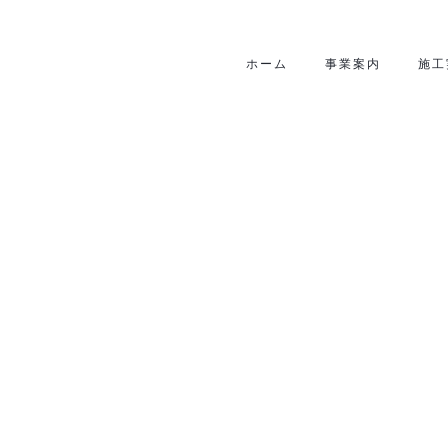
ホーム
事業案内
施工
住宅
HOME
|
施工実績
|
template.list